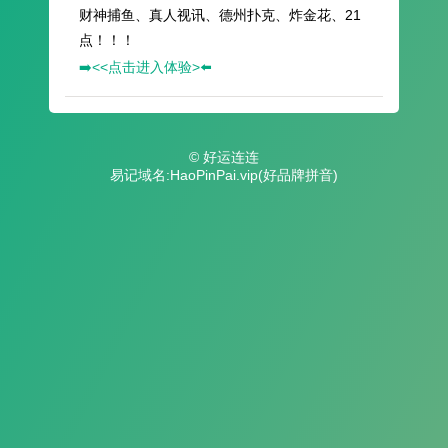
财神捕鱼、真人视讯、德州扑克、炸金花、21
点！！！
➡️<<点击进入体验>⬅️
© 好运连连
易记域名:HaoPinPai.vip(好品牌拼音)